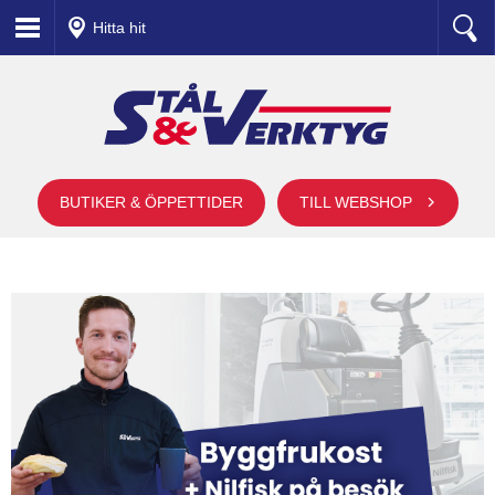
Hitta hit
BUTIKER & ÖPPETTIDER
TILL WEBSHOP