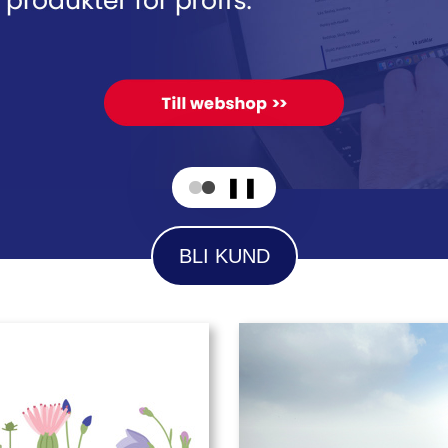
❚❚
BLI KUND