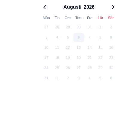
Augusti
2026
Mån
Tis
Ons
Tors
Fre
Lör
Sön
27
28
29
30
31
1
2
3
4
5
6
7
8
9
10
11
12
13
14
15
16
17
18
19
20
21
22
23
24
25
26
27
28
29
30
31
1
2
3
4
5
6